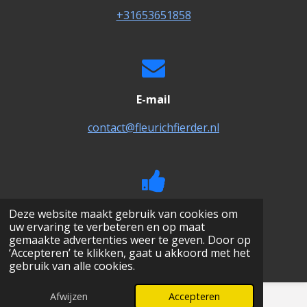
+31653651858
E-mail
contact@fleurichfierder.nl
Volg ons!
Deze website maakt gebruik van cookies om
uw ervaring te verbeteren en op maat
gemaakte advertenties weer te geven. Door op
F
I
‘Accepteren’ te klikken, gaat u akkoord met het
a
n
gebruik van alle cookies.
c
s
e
t
Afwijzen
Accepteren
© 1992-2026 Fleurich Fierder
b
a