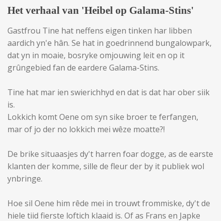
Het verhaal van 'Heibel op Galama-Stins'
Gastfrou Tine hat neffens eigen tinken har libben
aardich yn'e hân. Se hat in goedrinnend bungalowpark,
dat yn in moaie, bosryke omjouwing leit en op it
grûngebied fan de eardere Galama-Stins.
Tine hat mar ien swierichhyd en dat is dat har ober siik
is.
Lokkich komt Oene om syn sike broer te ferfangen,
mar of jo der no lokkich mei wêze moatte?!
De brike situaasjes dy't harren foar dogge, as de earste
klanten der komme, sille de fleur der by it publiek wol
ynbringe.
Hoe sil Oene him rêde mei in trouwt frommiske, dy't de
hiele tiid fierste loftich klaaid is. Of as Frans en Japke