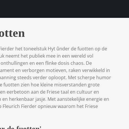
otten
 Fierder het toneelstuk Hyt ûnder de fuotten op de
uk neemt het publiek mee in een wereld vol
onthullingen en een flinke dosis chaos. De
ament en verborgen motieven, raken verwikkeld in
panning steeds verder oploopt. Met scherpe humor
de fuotten zien hoe kleine misverstanden grote
en eerbetoon aan de Friese taal en cultuur en
n en herkenbaar jasje. Met aanstekelijke energie en
ip Fleurich Fierder opnieuw waarom het Friese
r de fuotten'