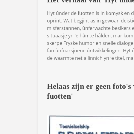
Hyt ûnder de fuotten is in komysk en 
oprint. Wat begjint as in gewoan deisti
misferstannen, ûnferwachte besikers 
situaasje yn ‘e hân te hâlden, mar ko
skerpe Fryske humor en snelle dialoge
fan ûnfoarsjoene ûntwikkelingen. Hyt ûn
de waarmte net allinnich yn ‘e titel, mar
Helaas zijn er geen foto's
fuotten'