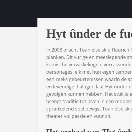
​Hyt ûnder de fu
In 2008 bracht Toanielselskip Fleurich
planken. Dit vurige en meeslepende st
komische verwikkelingen, verrassende 
personages, elk met hun eigen temper
een reeks gebeurtenissen waarin de s
en levendige dialogen laat Hyt ûnder 
gevolgen kunnen hebben. Het stuk is e
brengt traditie tot leven in een moder
sprankelend spel bewijst Toanielselsk
theater vol passie en vuur zit.
Het verhaal van 'Hyt ûnde