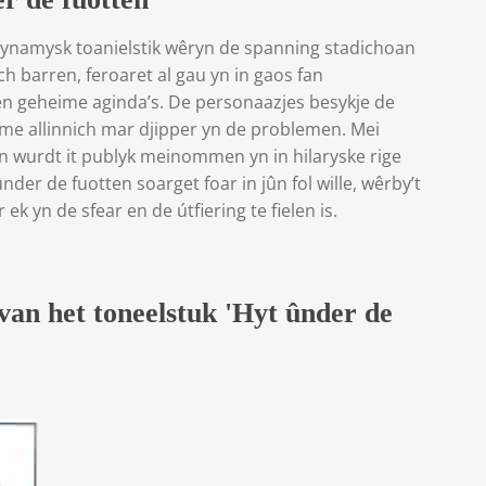
dynamysk toanielstik wêryn de spanning stadichoan
ch barren, feroaret al gau yn in gaos fan
en geheime aginda’s. De personaazjes besykje de
mme allinnich mar djipper yn de problemen. Mei
n wurdt it publyk meinommen yn in hilaryske rige
der de fuotten soarget foar in jûn fol wille, wêrby’t
 ek yn de sfear en de útfiering te fielen is.
 van het toneelstuk 'Hyt ûnder de