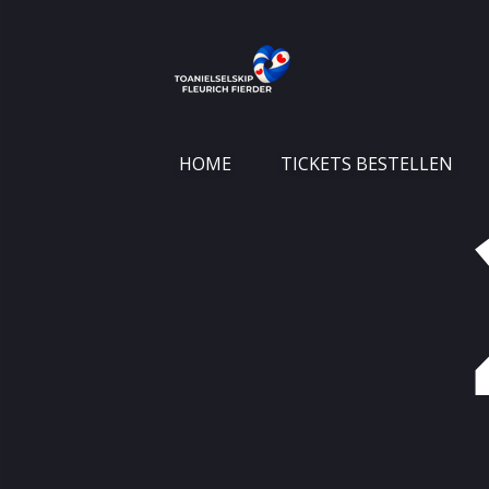
Ga
direct
naar
de
hoofdinhoud
HOME
TICKETS BESTELLEN