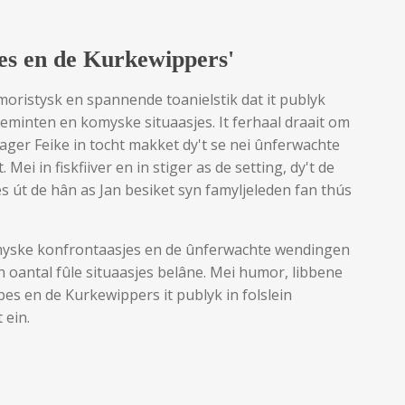
pes en de Kurkewippers'
moristysk en spannende toanielstik dat it publyk
eminten en komyske situaasjes. It ferhaal draait om
wager Feike in tocht makket dy't se nei ûnferwachte
ei in fiskfiiver en in stiger as de setting, dy't de
lles út de hân as Jan besiket syn famyljeleden fan thús
omyske konfrontaasjes en de ûnferwachte wendingen
n oantal fûle situaasjes belâne. Mei humor, libbene
pes en de Kurkewippers it publyk in folslein
 ein.