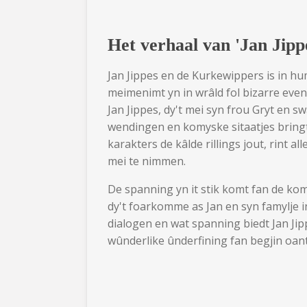
Het verhaal van 'Jan Jip
Jan Jippes en de Kurkewippers is in hu
meimenimt yn in wrâld fol bizarre even
Jan Jippes, dy't mei syn frou Gryt en s
wendingen en komyske sitaatjes bringt. M
karakters de kâlde rillings jout, rint a
mei te nimmen.
De spanning yn it stik komt fan de k
dy't foarkomme as Jan en syn famylje i
dialogen en wat spanning biedt Jan Jip
wûnderlike ûnderfining fan begjin oant